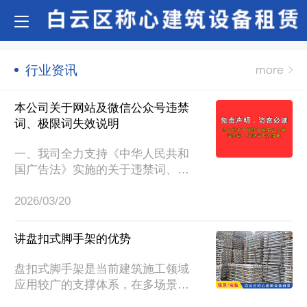
行业资讯
本公司关于网站及微信公众号违禁
词、极限词失效说明
一、我司全力支持《中华人民共和
国广告法》实施的关于违禁词、极
限词的使用规定，即日起凡我公司
2026/03/20
网站内及其他地方涉及的此类用
词，一律立即失效，不作为商品描
述及公司介绍的依据。二、由于我
讲盘扣式脚手架的优势
司成立时间较早，发布信息人员流
动性大、时间跨度大，公司网站新
盘扣式脚手架是当前建筑施工领域
闻及产品帖子众多，文案难免涉及
应用较广的支撑体系，在多场景施
到新广告法的敏感词和违禁词。如
工中展现出不少实用特性。它采用