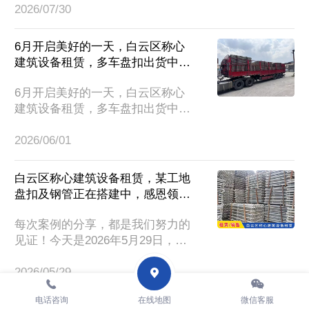
标题、产品介绍、图片、详情页等
2026/07/30
统一模数化设计，搭配对应杆件，
等，我们尽努力修改到位规避使用
可灵活搭建出不同跨度的架体结
违禁词、极限词，如果产品图片、
构，适配桥梁支撑、临建舞台、安
6月开启美好的一天，白云区称心
标题以...
全爬梯等多种施工场景，能满足多
建筑设备租赁，多车盘扣出货中，
数常规工程的搭建需求。其连接结
感恩老板们的信任与支持！
构采用自锁式设计，搭配斜杆形成
6月开启美好的一天，白云区称心
稳定的单元框架，配套的脚手板与
建筑设备租赁，多车盘扣出货中，
爬梯可同步安装，在日常使用中能
感恩老板们的信任与支持！本公司
为作业人员提供更稳妥的操作条
2026/06/01
从事各型号盘扣（60系桥梁盘扣、
件，降低架体变形的概率。产品主
48系盘扣）、钢管、扣件、钢模板
要构件经...
（平面模板）、快拆架、工字钢、
白云区称心建筑设备租赁，某工地
双槽钢托梁、可调丝杆（顶托、底
盘扣及钢管正在搭建中，感恩领导
托）等建筑物资的租赁服务。欢迎
们的信任与支持！
大家咨询合作！
每次案例的分享，都是我们努力的
见证！今天是2026年5月29日，星
期五，白云区称心建筑设备租赁，
2026/05/29
某工地盘扣及钢管正在搭建中，感
恩领导们的信任与支持！
电话咨询
在线地图
微信客服